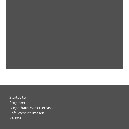
Navigation
Startseite
überspringen
Programm
Bürgerhaus Weserterrassen
Café Weserterrassen
Räume
Navigation